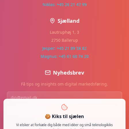
Niklas: +45 26 21 47 99
Sjælland
Lautruphøj 1, 3
2750 Ballerup
Jesper: +45 21 89 58 82
Magnus: +45 61 68 74 28
Nyhedsbrev
Få tips og insights om digital markedsføring.
Næste
🍪 Kiks til sjælen
Vi elsker at forkæle dig både med idéer og små teknologikiks