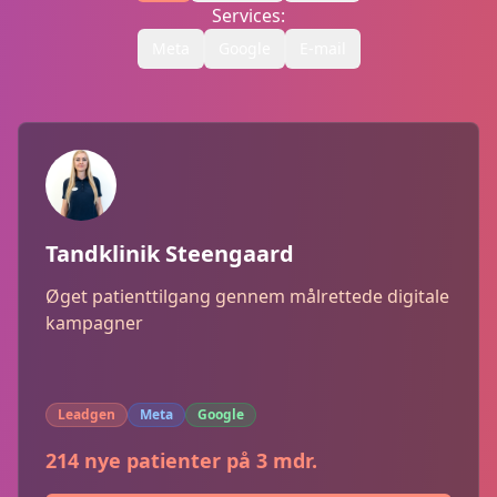
Services:
Meta
Google
E-mail
Tandklinik Steengaard
Øget patienttilgang gennem målrettede digitale
kampagner
Leadgen
Meta
Google
214 nye patienter på 3 mdr.