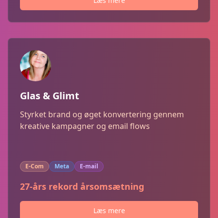
Læs mere
Glas & Glimt
Styrket brand og øget konvertering gennem
kreative kampagner og email flows
E-Com
Meta
E-mail
27-års rekord årsomsætning
Læs mere