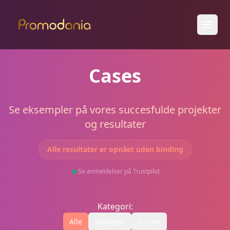
Cases
Se eksempler på vores succesfulde projekter
og resultater
Alle resultater er opnået uden binding
Se anmeldelser på Trustpilot
Kategori:
Alle
Leadgen
E-Com